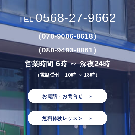
0568-27-9662
TEL
（070-9006-8618）
（080-9493-8861）
6
～
24
営業時間
時
深夜
時
（電話受付 10時 ～ 18時）
お電話・お問合せ ＞
無料体験レッスン ＞