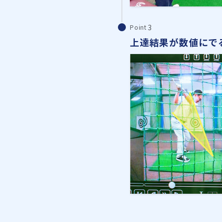
Point
上達結果が数値にで