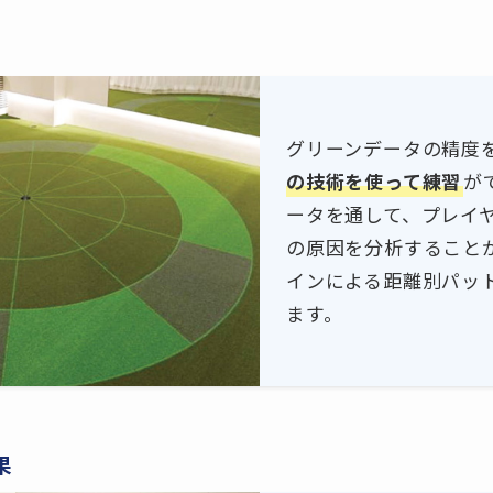
グリーンデータの精度
の技術を使って練習
が
ータを通して、プレイ
の原因を分析すること
インによる距離別パッ
ます。
果