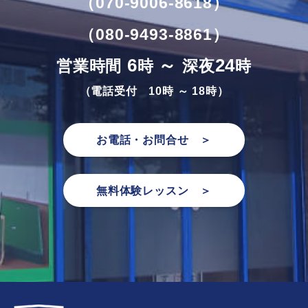
（070-9006-8618）
（080-9493-8861）
6
～
24
営業時間
時
深夜
時
（電話受付 10時 ～ 18時）
お電話・お問合せ ＞
無料体験レッスン ＞